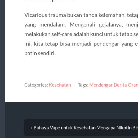
Vicarious trauma bukan tanda kelemahan, tetap
yang mendalam. Mengenali gejalanya, menj
melakukan self-care adalah kunci untuk tetap 
ini, kita tetap bisa menjadi pendengar yang 
batin sendiri.
Categories:
Kesehatan
Tags:
Mendengar Derita Oran
« Bahaya Vape untuk Kesehatan Mengapa Nikotin Bi