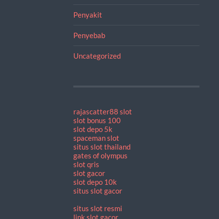
Penyakit
Penyebab
Uncategorized
rajascatter88 slot
slot bonus 100
slot depo 5k
spaceman slot
situs slot thailand
gates of olympus
slot qris
slot gacor
slot depo 10k
situs slot gacor
situs slot resmi
link slot gacor