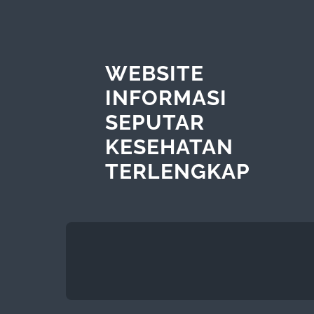
WEBSITE
INFORMASI
SEPUTAR
KESEHATAN
TERLENGKAP