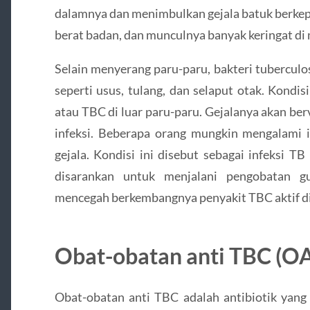
dalamnya dan menimbulkan gejala batuk berkep
berat badan, dan munculnya banyak keringat di 
Selain menyerang paru-paru, bakteri tuberculo
seperti usus, tulang, dan selaput otak. Kondis
atau TBC di luar paru-paru. Gejalanya akan ber
infeksi. Beberapa orang mungkin mengalami i
gejala. Kondisi ini disebut sebagai infeksi TB
disarankan untuk menjalani pengobatan 
mencegah berkembangnya penyakit TBC aktif di
Obat-obatan anti TBC (O
Obat-obatan anti TBC adalah antibiotik ya