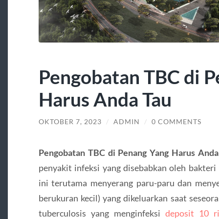
Pengobatan TBC di P
Harus Anda Tau
OKTOBER 7, 2023
/
ADMIN
/
0 COMMENTS
Pengobatan TBC di Penang Yang Harus Anda
penyakit infeksi yang disebabkan oleh bakteri
ini terutama menyerang paru-paru dan menyeb
berukuran kecil) yang dikeluarkan saat seseora
tuberculosis yang menginfeksi
deposit 10 r