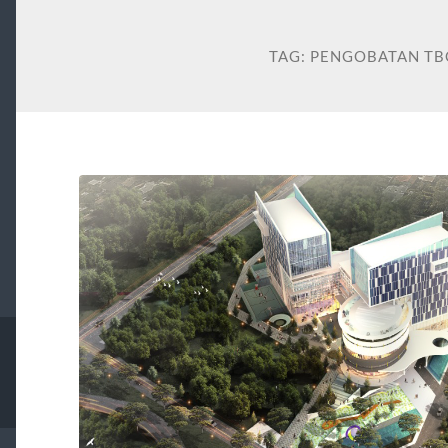
TAG:
PENGOBATAN TB