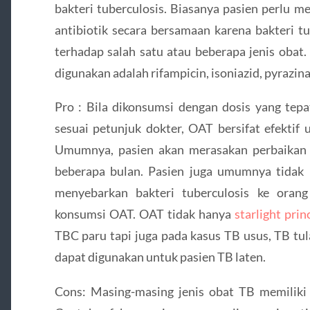
bakteri tuberculosis. Biasanya pasien perlu 
antibiotik secara bersamaan karena bakteri tu
terhadap salah satu atau beberapa jenis obat.
digunakan adalah rifampicin, isoniazid, pyrazi
Pro : Bila dikonsumsi dengan dosis yang tepa
sesuai petunjuk dokter, OAT bersifat efektif 
Umumnya, pasien akan merasakan perbaikan 
beberapa bulan. Pasien juga umumnya tidak la
menyebarkan bakteri tuberculosis ke orang
konsumsi OAT. OAT tidak hanya
starlight prin
TBC paru tapi juga pada kasus TB usus, TB tula
dapat digunakan untuk pasien TB laten.
Cons: Masing-masing jenis obat TB memiliki 