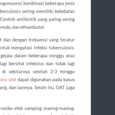
mengonsumsi kombinasi beberapa jenis
berculosis sering memiliki kekebalan
 Contoh antibiotik yang paling sering
namide, dan ethambutol.
t dan dengan frekuensi yang teratur
untuk mengatasi infeksi tuberculosis.
gejala dalam beberapa minggu atau
gi bersifat infeksius dan tidak lagi
 di sekitarnya setelah 2-3 minggu
cess slot
dapat digunakan pada kasus
ng, dan lainnya. Selain itu, OAT juga
resiko efek samping masing-masing.