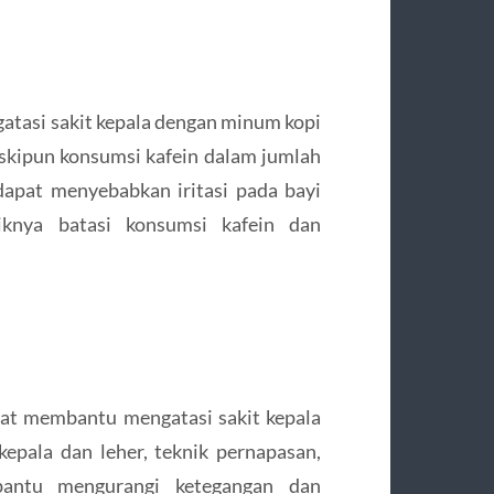
tasi sakit kepala dengan minum kopi
kipun konsumsi kafein dalam jumlah
apat menyebabkan iritasi pada bayi
knya batasi konsumsi kafein dan
pat membantu mengatasi sakit kepala
kepala dan leher, teknik pernapasan,
antu mengurangi ketegangan dan