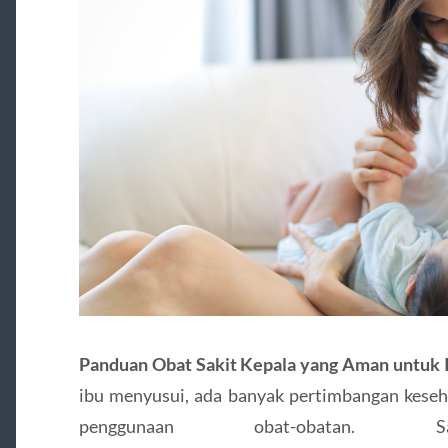
Panduan Obat Sakit Kepala yang Aman untuk
ibu menyusui, ada banyak pertimbangan keseha
penggunaan obat-obatan.