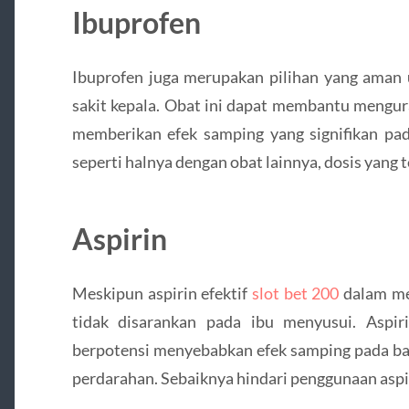
Ibuprofen
Ibuprofen juga merupakan pilihan yang aman
sakit kepala. Obat ini dapat membantu mengur
memberikan efek samping yang signifikan pad
seperti halnya dengan obat lainnya, dosis yang 
Aspirin
Meskipun aspirin efektif
slot bet 200
dalam me
tidak disarankan pada ibu menyusui. Aspi
berpotensi menyebabkan efek samping pada bay
perdarahan. Sebaiknya hindari penggunaan asp