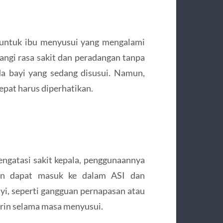
 untuk ibu menyusui yang mengalami
angi rasa sakit dan peradangan tanpa
a bayi yang sedang disusui. Namun,
tepat harus diperhatikan.
ngatasi sakit kepala, penggunaannya
rin dapat masuk ke dalam ASI dan
i, seperti gangguan pernapasan atau
irin selama masa menyusui.