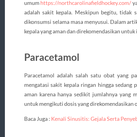
umum
https://northcarolinafieldhockey.com/
ya
adalah sakit kepala. Meskipun begitu, tidak
dikonsumsi selama masa menyusui. Dalam artike
kepala yang aman dan direkomendasikan untuk 
Paracetamol
Paracetamol adalah salah satu obat yang pa
mengatasi sakit kepala ringan hingga sedang 
aman karena hanya sedikit jumlahnya yang 
untuk mengikuti dosis yang direkomendasikan o
Baca Juga :
Kenali Sinusitis: Gejala Serta Pen