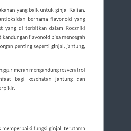
kanan yang baik untuk ginjal Kalian.
antioksidan bernama flavonoid yang
t yang di terbitkan dalam Roczniki
 kandungan flavonoid bisa mencegah
organ penting seperti ginjal, jantung,
 anggur merah mengandung resveratrol
anfaat bagi kesehatan jantung dan
rpikir.
 memperbaiki fungsi ginjal, terutama