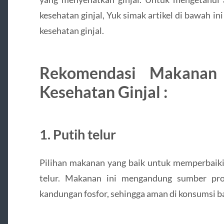
kesehatan ginjal, Yuk simak artikel di bawah 
kesehatan ginjal.
Rekomendasi Makanan
Kesehatan Ginjal :
1. Putih telur
Pilihan makanan yang baik untuk memperbaiki f
telur. Makanan ini mengandung sumber prot
kandungan fosfor, sehingga aman di konsumsi bag