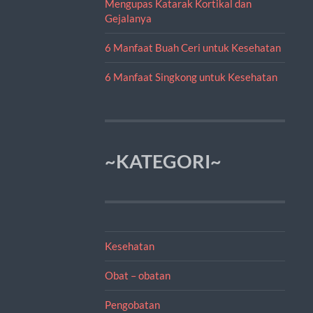
Mengupas Katarak Kortikal dan
Gejalanya
6 Manfaat Buah Ceri untuk Kesehatan
6 Manfaat Singkong untuk Kesehatan
~KATEGORI~
Kesehatan
Obat – obatan
Pengobatan