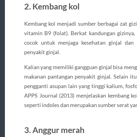
2. Kembang kol
Kembang kol menjadi sumber berbagai zat gizi
vitamin B9 (folat). Berkat kandungan giziny
cocok untuk menjaga kesehatan ginjal dan 
penyakit ginjal.
Kalian yang memiliki gangguan ginjal bisa men
makanan pantangan penyakit ginjal. Selain it
pengganti asupan lain yang tinggi kalium, fosf
APPS Journal (2013) menjelaskan kembang kol
seperti indoles dan merupakan sumber serat yan
3. Anggur merah