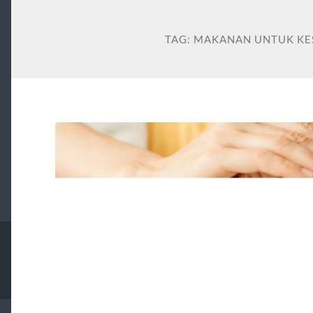
TAG:
MAKANAN UNTUK KE