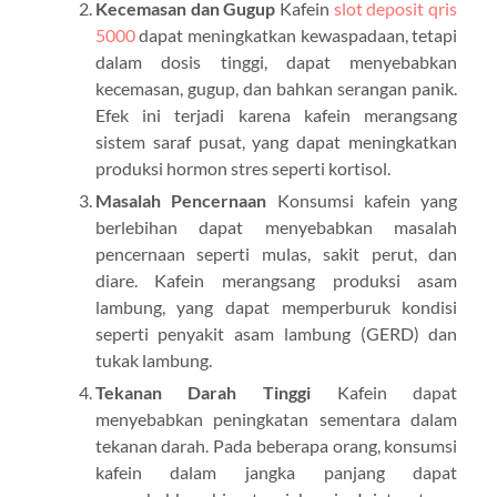
Kecemasan dan Gugup
Kafein
slot deposit qris
5000
dapat meningkatkan kewaspadaan, tetapi
dalam dosis tinggi, dapat menyebabkan
kecemasan, gugup, dan bahkan serangan panik.
Efek ini terjadi karena kafein merangsang
sistem saraf pusat, yang dapat meningkatkan
produksi hormon stres seperti kortisol.
Masalah Pencernaan
Konsumsi kafein yang
berlebihan dapat menyebabkan masalah
pencernaan seperti mulas, sakit perut, dan
diare. Kafein merangsang produksi asam
lambung, yang dapat memperburuk kondisi
seperti penyakit asam lambung (GERD) dan
tukak lambung.
Tekanan Darah Tinggi
Kafein dapat
menyebabkan peningkatan sementara dalam
tekanan darah. Pada beberapa orang, konsumsi
kafein dalam jangka panjang dapat