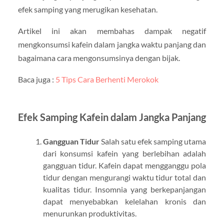
efek samping yang merugikan kesehatan.
Artikel ini akan membahas dampak negatif
mengkonsumsi kafein dalam jangka waktu panjang dan
bagaimana cara mengonsumsinya dengan bijak.
Baca juga :
5 Tips Cara Berhenti Merokok
Efek Samping Kafein dalam Jangka Panjang
Gangguan Tidur
Salah satu efek samping utama
dari konsumsi kafein yang berlebihan adalah
gangguan tidur. Kafein dapat mengganggu pola
tidur dengan mengurangi waktu tidur total dan
kualitas tidur. Insomnia yang berkepanjangan
dapat menyebabkan kelelahan kronis dan
menurunkan produktivitas.