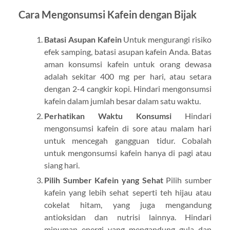
Cara Mengonsumsi Kafein dengan Bijak
Batasi Asupan Kafein
Untuk mengurangi risiko
efek samping, batasi asupan kafein Anda. Batas
aman konsumsi kafein untuk orang dewasa
adalah sekitar 400 mg per hari, atau setara
dengan 2-4 cangkir kopi. Hindari mengonsumsi
kafein dalam jumlah besar dalam satu waktu.
Perhatikan Waktu Konsumsi
Hindari
mengonsumsi kafein di sore atau malam hari
untuk mencegah gangguan tidur. Cobalah
untuk mengonsumsi kafein hanya di pagi atau
siang hari.
Pilih Sumber Kafein yang Sehat
Pilih sumber
kafein yang lebih sehat seperti teh hijau atau
cokelat hitam, yang juga mengandung
antioksidan dan nutrisi lainnya. Hindari
minuman energi yang mengandung gula dan